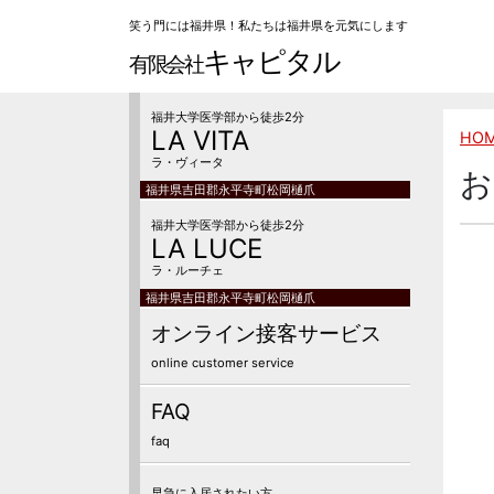
笑う門には福井県！私たちは福井県を元気にします
キャピタル
有限会社
福井大学医学部から徒歩2分
LA VITA
HO
ラ・ヴィータ
お
福井県吉田郡永平寺町松岡樋爪
福井大学医学部から徒歩2分
LA LUCE
ラ・ルーチェ
福井県吉田郡永平寺町松岡樋爪
オンライン接客サービス
online customer service
FAQ
faq
早急に入居されたい方