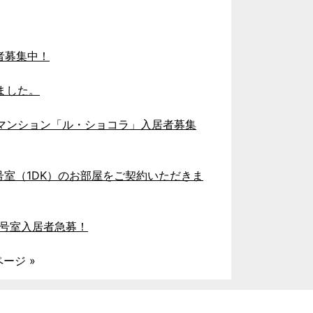
者募集中！
ました。
マンション「ル・ショコラ」入居者募集
03号室（1DK） のお部屋をご契約いただきま
103号室入居者急募！
ージ »