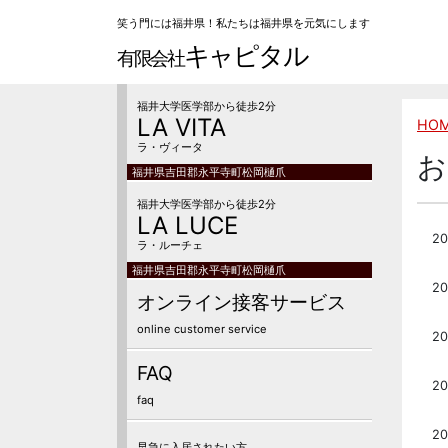
笑う門には福井県！私たちは福井県を元気にします
キャピタル
有限会社
福井大学医学部から徒歩2分
LA VITA
HO
ラ・ヴィータ
お
福井県吉田郡永平寺町松岡樋爪
福井大学医学部から徒歩2分
LA LUCE
20
ラ・ルーチェ
福井県吉田郡永平寺町松岡樋爪
20
オンライン接客サービス
online customer service
20
FAQ
20
faq
20
早急に入居されたい方